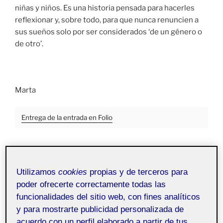
niñas y niños. Es una historia pensada para hacerles
reflexionar y, sobre todo, para que nunca renuncien a
sus sueños solo por ser considerados ‘de un género o
de otro’.
Marta
Entrega de la entrada en Folio
PUBLICADO
24 ABRIL, 2023
EL
Sociograma
Utilizamos
cookies
propias y de terceros para
poder ofrecerte correctamente todas las
funcionalidades del sitio web, con fines analíticos
Proyecto III
Pública
y para mostrarte publicidad personalizada de
acuerdo con un perfil elaborado a partir de tus