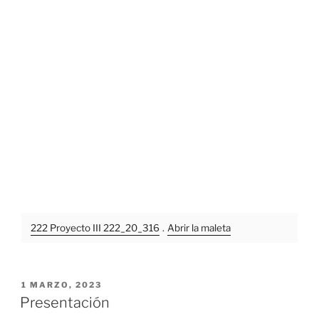
222 Proyecto III 222_20_316
.
Abrir la maleta
PUBLICADO
1 MARZO, 2023
EL
Presentación