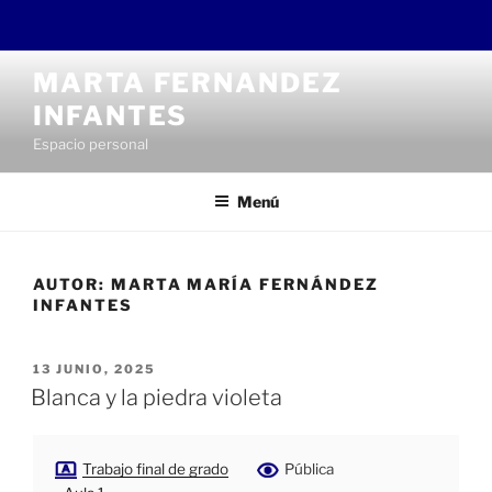
Saltar
MARTA FERNANDEZ
al
INFANTES
contenido
Espacio personal
Menú
AUTOR:
MARTA MARÍA FERNÁNDEZ
INFANTES
PUBLICADO
13 JUNIO, 2025
EL
Blanca y la piedra violeta
Trabajo final de grado
Pública